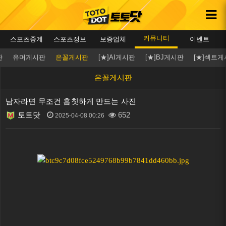
커뮤니티
스포츠중계
스포츠정보
보증업체
이벤트
판
유머게시판
은꼴게시판
[★]AI게시판
[★]BJ게시판
[★]섹트
은꼴게시판
남자라면 무조건 흠칫하게 만드는 사진
토토닷
652
2025-04-08 00:26
본문