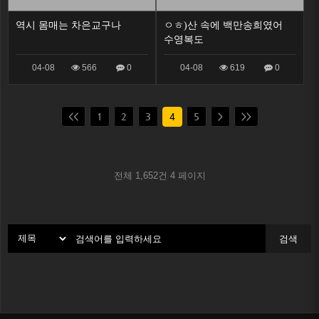
역시 몸매는 차은교구나
ㅇㅎ)산 속에 백만송희였어
수영복도
04-08
566
0
04-08
619
0
<<
1
2
3
4
5
>
>>
전체 1,652건
4 페이지
검색