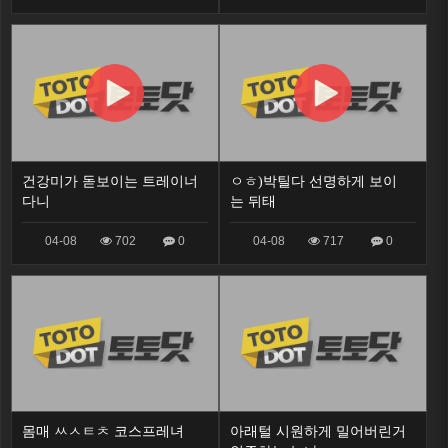
건강미가 돋보이는 트레이너
ㅇㅎ)박틸다 선명하게 보이
다니
는 뒤태
04-08
702
0
04-08
717
0
몸매 ㅆㅅㅌㅊ 코스프레녀
아래털 시원하게 밀어버린거