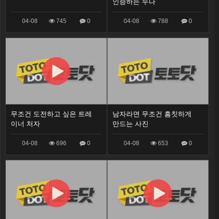
인증하는 누나
04-08
745
0
04-08
788
0
무조건 도전하고 싶은 트레
남자라면 무조건 흠칫하게
이너 처자
만드는 사진
04-08
696
0
04-08
653
0