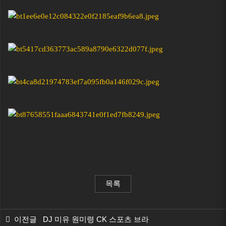
목록
이전글 DJ 미유 원미령 CK 스포츠 브라