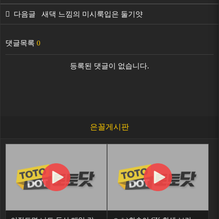
다음글 새댁 느낌의 미시룩입은 둘기얏
댓글목록
0
등록된 댓글이 없습니다.
은꼴게시판