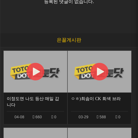
등록된 댓글이 없습니다.
은꼴게시판
이정도면 나도 등산 매일 갑
ㅇㅎ)최솜이 CK 회색 브라
니다
04-08
660
0
03-29
588
0