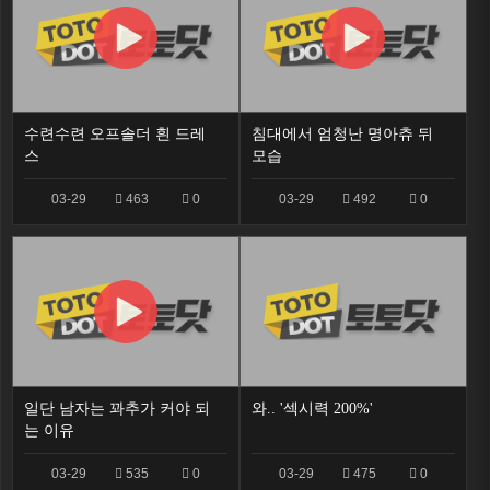
수련수련 오프솔더 흰 드레
침대에서 엄청난 명아츄 뒤
스
모습
03-29
463
0
03-29
492
0
일단 남자는 꽈추가 커야 되
와.. '섹시력 200%'
는 이유
03-29
535
0
03-29
475
0