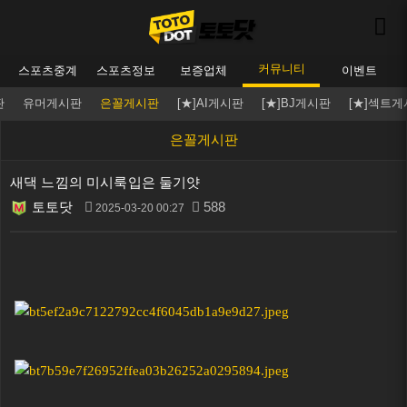
커뮤니티
스포츠중계
스포츠정보
보증업체
이벤트
판
유머게시판
은꼴게시판
[★]AI게시판
[★]BJ게시판
[★]섹트
은꼴게시판
새댁 느낌의 미시룩입은 둘기얏
토토닷
588
2025-03-20 00:27
본문