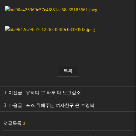
목록
이전글 유혜디 그 타투 다 보고싶소
다음글 포즈 취해주는 여자친구 끈 수영복
댓글목록
0