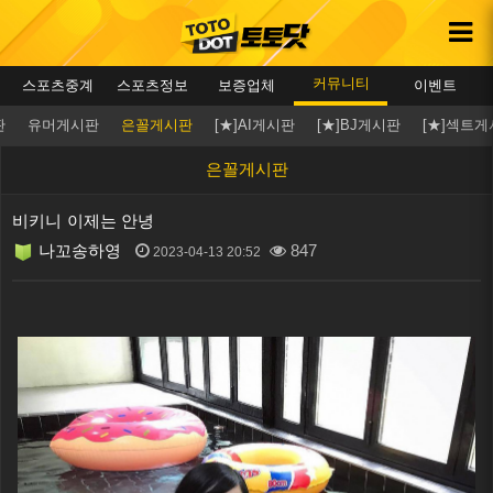
커뮤니티
스포츠중계
스포츠정보
보증업체
이벤트
판
유머게시판
은꼴게시판
[★]AI게시판
[★]BJ게시판
[★]섹트
은꼴게시판
비키니 이제는 안녕
나꼬송하영
847
2023-04-13 20:52
본문