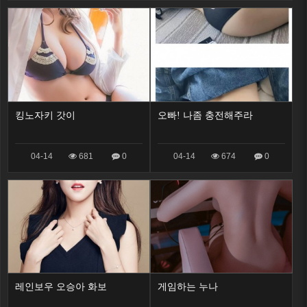
킹노자키 갓이
오빠! 나좀 충전해주라
04-14
681
0
04-14
674
0
레인보우 오승아 화보
게임하는 누나