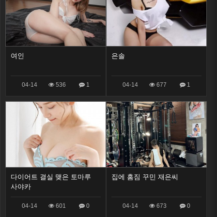
여인
은솔
04-14
536
1
04-14
677
1
다이어트 결실 맺은 토마루
집에 홈짐 꾸민 재은씨
사야카
04-14
601
0
04-14
673
0