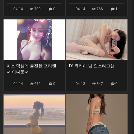
04-14
709
0
04-14
766
1
미스 맥심에 출전한 프리랜
DJ 유리아 님 인스타그램
서 아나운서
04-14
672
0
04-13
847
0