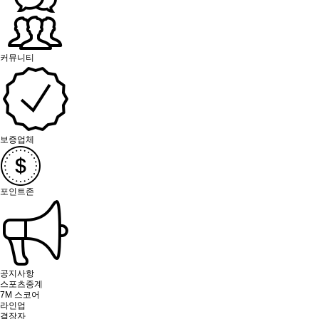
커뮤니티
보증업체
포인트존
공지사항
스포츠중계
7M 스코어
라인업
결장자