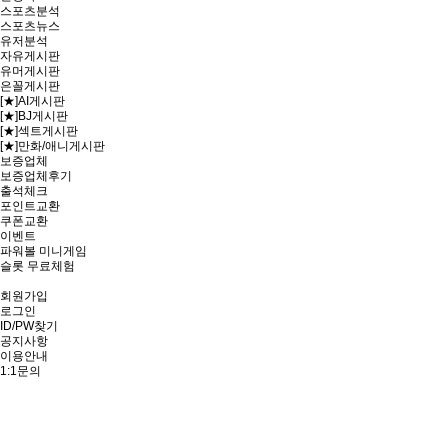
스포츠분석
스포츠뉴스
유저분석
자유게시판
유머게시판
은꼴게시판
[★]AI게시판
[★]BJ게시판
[★]섹트게시판
[★]만화/애니게시판
보증업체
보증업체후기
출석체크
포인트교환
쿠폰교환
이벤트
파워볼 미니게임
슬롯 무료체험
지금 토토닷 회원 가입시 즉시 사용 가능한 10,000 포인트 를 드립니다!
회원가입
로그인
ID/PW찾기
공지사항
이용안내
1:1문의
비밀번호 찾기
토토닷 텔레그램으로 문의 주시기 바랍니다.