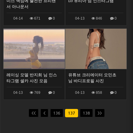
미스 맥심에 출전한 프리랜
DJ 유리아 님 인스타그램
서 아나운서
04-14
671
0
04-13
846
0
레이싱 모델 반지희 님 인스
유튜브 크리에이터 오민초
타그램 셀카 사진 모음
님 바디프로필 사진
04-13
769
0
04-13
858
0
<<
<
136
137
138
>>