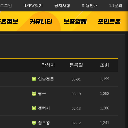
로그인
ID/PW찾기
공지사항
이용안내
1:1문의
포츠정보
커뮤니티
보증업체
포인트존
작성자
등록일
조회
연승전문
1,199
05-01
짱구
1,282
03-19
갤럭시
1,286
02-13
꼴초왕
1,241
02-12