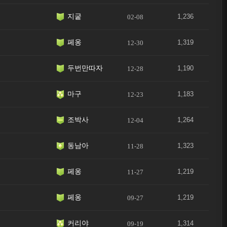
지궅
1,236
02-08
페옹
1,319
12-30
두번만따자
1,190
12-28
마구
1,183
12-23
조박사
1,264
12-04
동남아
1,323
11-28
페옹
1,219
11-27
페옹
1,219
09-27
커리야
1,314
09-19