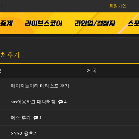
!
회원가입
츠중계
라이브스코어
라인업/결장자
스
업체후기
호
제목
메이저놀이터 메타스포 후기
sns이용하고 대박터짐
4
에스 후기
1
SNS이용후기