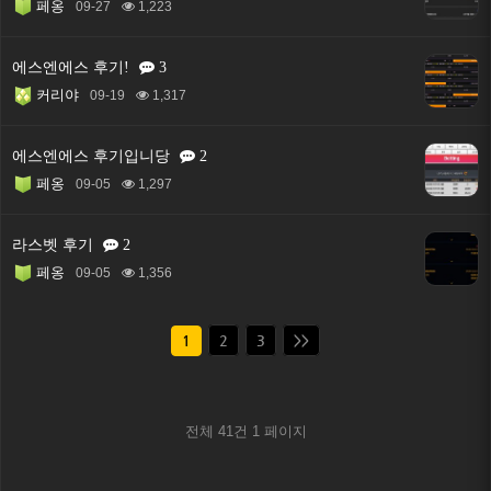
페옹
09-27
1,223
에스엔에스 후기!
3
커리야
09-19
1,317
에스엔에스 후기입니당
2
페옹
09-05
1,297
라스벳 후기
2
페옹
09-05
1,356
1
2
3
>>
전체 41건
1 페이지