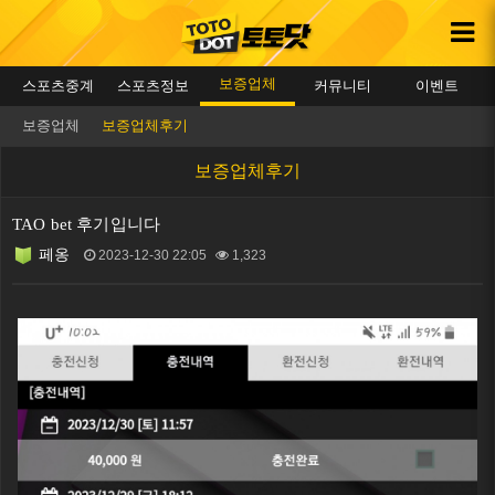
보증업체
스포츠중계
스포츠정보
커뮤니티
이벤트
보증업체
보증업체후기
보증업체후기
TAO bet 후기입니다
페옹
2023-12-30 22:05
1,323
본문