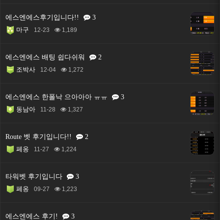
에스엔에스후기입니다!!
3
마구
12-23
1,189
에스엔에스 배팅 쉽다쉬워
2
조박사
12-04
1,272
에스엔에스 한폴낙 으아아아 ㅠㅠ
3
동남아
11-28
1,327
Route 벳 후기입니다!!
2
페옹
11-27
1,224
타워벳 후기입니다
3
페옹
09-27
1,223
에스엔에스 후기!
3