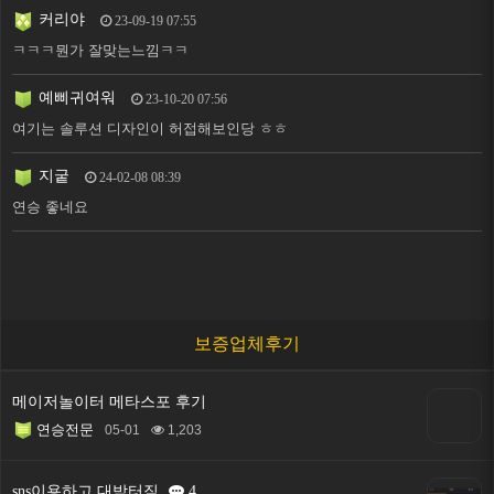
커리야
23-09-19 07:55
ㅋㅋㅋ뭔가 잘맞는느낌ㅋㅋ
예삐귀여워
23-10-20 07:56
여기는 솔루션 디자인이 허접해보인당 ㅎㅎ
지궅
24-02-08 08:39
연승 좋네요
보증업체후기
메이저놀이터 메타스포 후기
연승전문
05-01
1,203
sns이용하고 대박터짐
4