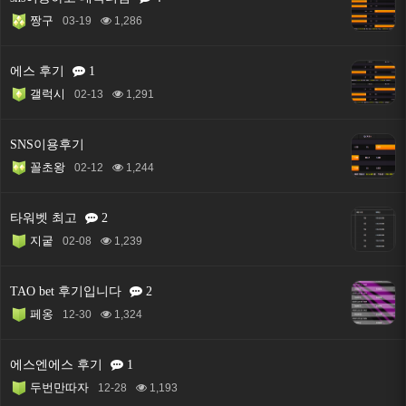
짱구
03-19
1,286
에스 후기
1
갤럭시
02-13
1,291
SNS이용후기
꼴초왕
02-12
1,244
타워벳 최고
2
지궅
02-08
1,239
TAO bet 후기입니다
2
페옹
12-30
1,324
에스엔에스 후기
1
두번만따자
12-28
1,193