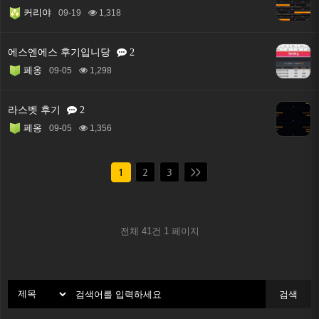
커리야
09-19
1,318
에스엔에스 후기입니당
2
페옹
09-05
1,298
라스벳 후기
2
페옹
09-05
1,356
1
2
3
>>
전체 41건
1 페이지
검색