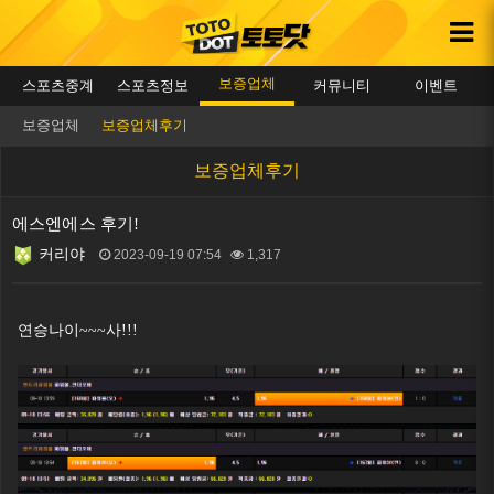
보증업체
스포츠중계
스포츠정보
커뮤니티
이벤트
보증업체
보증업체후기
보증업체후기
에스엔에스 후기!
커리야
2023-09-19 07:54
1,317
본문
연승나이~~~사!!!