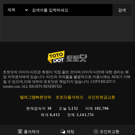
검색
토토닷의 이미지/사진은 회원이 직접 올린 것이며,이미지/사진에 대한 권리는 해
당 저작권자에게 있습니다. 타인의 저작물을 불법적으로 이용시에는 제재가 가해
질 수 있으며,이에 대하여 토토닷은 책임지지 않습니다. COPYRIGHT ©
totodot.com. ALL RIGHTS RESERVED.
텔레그램빠른연락
토토닷출석체크
포인트현금교환
현재접속자
30
오늘
5,152
어제
102,706
최대
6,412
전체
2,141,751
출석체크
채팅
포인트교환