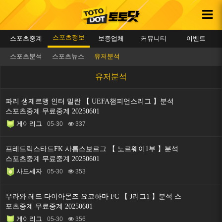
스포츠정보
스포츠중계
보증업체
커뮤니티
이벤트
스포츠분석
스포츠뉴스
유저분석
유저분석
파리 생제르맹 인터 밀란 【 UEFA챔피언스리그 】분석
스포츠중계 무료중계 20250601
게이리그
05-30
337
프레드릭스타드FK 사릅스보르그 【 노르웨이1부 】분석
스포츠중계 무료중계 20250601
사도세자
05-30
353
우라와 레드 다이아몬즈 요코하마 FC 【 J리그1 】분석 스
포츠중계 무료중계 20250601
게이리그
05-30
356