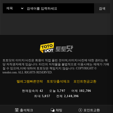
검색
토토닷의 이미지/사진은 회원이 직접 올린 것이며,이미지/사진에 대한 권리는 해
당 저작권자에게 있습니다. 타인의 저작물을 불법적으로 이용시에는 제재가 가해
질 수 있으며,이에 대하여 토토닷은 책임지지 않습니다. COPYRIGHT ©
totodot.com. ALL RIGHTS RESERVED.
텔레그램빠른연락
토토닷출석체크
포인트현금교환
현재접속자
42
오늘
3,797
어제
102,706
최대
5,057
전체
2,140,396
출석체크
채팅
포인트교환