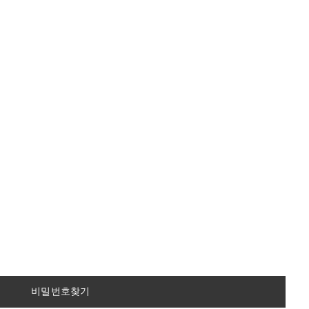
비밀번호찾기