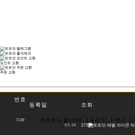
포인트 교환
쿠폰 교환
유저분석
번호
등록일
조회
전북현대 울산HD 【 K리그1 】분석 스포
7139
05-30
273
라