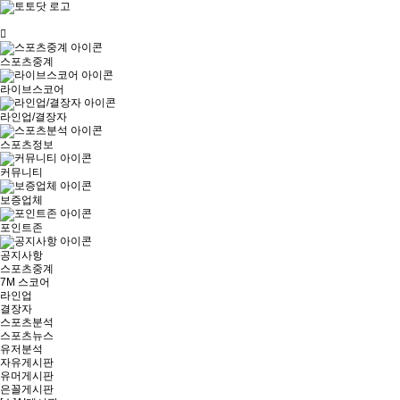
무료스포츠중계 토토닷
스포츠중계
라이브스코어
라인업/결장자
스포츠정보
커뮤니티
보증업체
포인트존
공지사항
스포츠중계
7M 스코어
라인업
결장자
스포츠분석
스포츠뉴스
유저분석
자유게시판
유머게시판
은꼴게시판